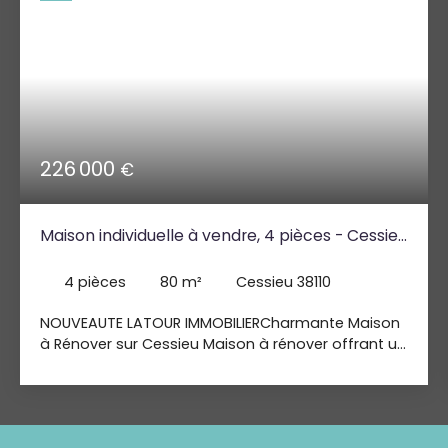
226 000
€
Maison individuelle à vendre, 4 pièces - Cessieu
38110
4
pièces
80
m²
Cessieu 38110
NOUVEAUTE LATOUR IMMOBILIERCharmante Maison
à Rénover sur Cessieu Maison à rénover offrant un
beau potentiel, située proche des commodités
(école, pharmacie, épicerie, tabac). Elle se
compose : d’un sous-sol complet d’environ 100 m²
(garage, buanderie, cave, dépendances