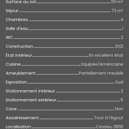
Surface au sol
151
m²
Séjour
73
m²
Chambres
4
Salle d'eau
1
WC
2
Construction
2021
État intérieur
En excellent état
Cuisine
Equipée/Américaine
Ameublement
Partiellement meublé
Exposition
Sud
Stationnement intérieur
2
Stationnement extérieur
5
Cave
Non
Assainissement
Tout à l'égout
Localisation
Cessieu 38110