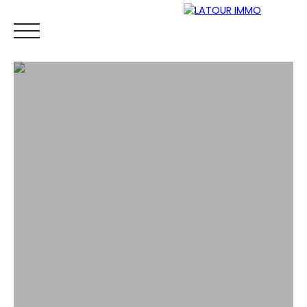
ACCUEIL
ACHETER
VENDRE
LOUER
CONTAC
ESTIMATION
AVIS GOOGLE