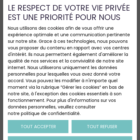
Nos honoraires
LE RESPECT DE VOTRE VIE PRIVÉE
Mentions légales
EST UNE PRIORITÉ POUR NOUS
Politique de confidentialité
Nous utilisons des cookies afin de vous offrir une
Plan du site
expérience optimale et une communication pertinente
Gérer les cookies
sur notre site. Grace à ces technologies, nous pouvons
vous proposer du contenu en rapport avec vos centres
Propulsé par
d'intérêt. Ils nous permettent également d'améliorer la
qualité de nos services et la convivialité de notre site
internet. Nous utiliserons uniquement les données
personnelles pour lesquelles vous avez donné votre
accord. Vous pouvez les modifier à n'importe quel
+33 6 24 37 55 51
moment via la rubrique ″Gérer les cookies″ en bas de
notre site, à l'exception des cookies essentiels à son
fonctionnement. Pour plus d'informations sur vos
données personnelles, veuillez consulter
22 rue Joseph Cugnot
notre politique de confidentialité
.
38300 Bourgoin-Jallieu
TOUT ACCEPTER
TOUT REFUSER