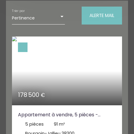
Type de bien
Appartement
Trier par
ALERTE MAIL
Pertinence
Localisation
Bourgoin-Jallieu (38300)
Budget max (€)
Surface min (m²)
RECHERCHER
178 500
€
Appartement à vendre, 5 pièces -
Bourgoin-Jallieu 38300
5
pièces
91
m²
Bourgoin-Jallieu 38300